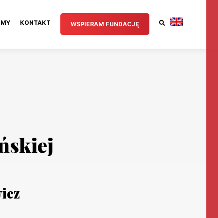
IMY
KONTAKT
WSPIERAM FUNDACJĘ
ńskiej
icz