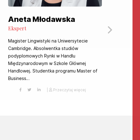
Aneta Młodawska
R
Ekspert
Ek
Magister Lingwistyki na Uniwersytecie
Sp
Cambridge. Absolwentka studiów
zac
podyplomowych Rynki w Handlu
eko
Międzynarodowym w Szkole Głównej
spo
Handlowej. Studentka programu Master of
Business…
|
Przeczytaj więcej