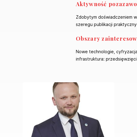
Aktywność pozazaw
Zdobytym doświadczeniem w r
szeregu publikacji praktyczn
Obszary zainteresow
Nowe technologie, cyfryzacja 
infrastruktura: przedsięwzię