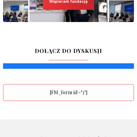
Wspieram fundację
DOŁĄCZ DO DYSKUSJI
[FM_form id="3"]