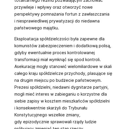
totalitarnego reżimu pozwalającym zachować
przywileje i wpływy oraz otworzyć nowe
perspektywy pomnażania fortun z zawłaszczania
i niesprawiedliwej prywatyzacji do niedawna
państwowego majątku.
Eksploatacja spółdzielczości była zapewne dla
komunistów zabezpieczeniem i dodatkową polisą,
gdyby ewentualnie proces kontrolowanej
transformacji miał wymknąć się spod kontroli.
Asekurację mogły stanowić wielomiliardowe w skali
całego kraju spółdzielcze przychody, plasujące się
na drugim miejscu po budżecie państwowym.
Prezesi spółdzielni, niedawni dygnitarze partyjni,
mogli mieć interes w zabieganiu o korzystne dla
siebie zapisy w kosztem mieszkańców spółdzielni
i konsekwentnie skarżyli do Trybunału
Konstytucyjnego wszelkie zmiany,
gdy epizodycznie sprawowali rządy ludzie
próbujący zmieniać ten stan rzeczy.