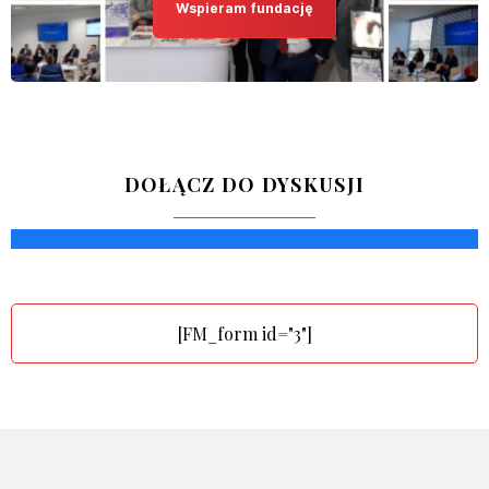
Wspieram fundację
DOŁĄCZ DO DYSKUSJI
[FM_form id="3"]