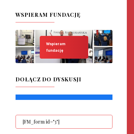
WSPIERAM FUNDACJĘ
Wspieram
fundację
DOŁĄCZ DO DYSKUSJI
[FM_form id="3"]