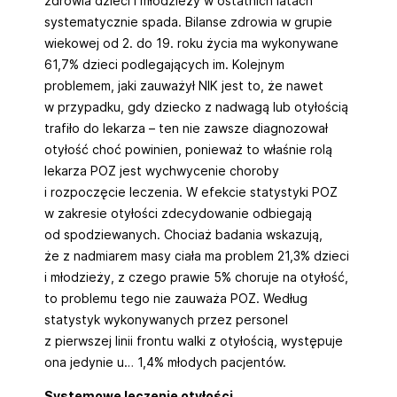
zdrowia dzieci i młodzieży w ostatnich latach
systematycznie spada. Bilanse zdrowia w grupie
wiekowej od 2. do 19. roku życia ma wykonywane
61,7% dzieci podlegających im. Kolejnym
problemem, jaki zauważył NIK jest to, że nawet
w przypadku, gdy dziecko z nadwagą lub otyłością
trafiło do lekarza – ten nie zawsze diagnozował
otyłość choć powinien, ponieważ to właśnie rolą
lekarza POZ jest wychwycenie choroby
i rozpoczęcie leczenia. W efekcie statystyki POZ
w zakresie otyłości zdecydowanie odbiegają
od spodziewanych. Chociaż badania wskazują,
że z nadmiarem masy ciała ma problem 21,3% dzieci
i młodzieży, z czego prawie 5% choruje na otyłość,
to problemu tego nie zauważa POZ. Według
statystyk wykonywanych przez personel
z pierwszej linii frontu walki z otyłością, występuje
ona jedynie u… 1,4% młodych pacjentów.
Systemowe leczenie otyłości