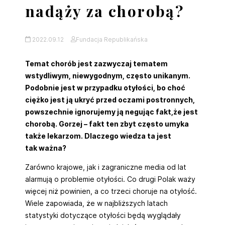
nadąży za chorobą?
2022.09.12
Fundacja Republikańska
Temat chorób jest zazwyczaj tematem
wstydliwym, niewygodnym, często unikanym.
Podobnie jest w przypadku otyłości, bo choć
ciężko jest ją ukryć przed oczami postronnych,
powszechnie ignorujemy ją negując fakt,że jest
chorobą. Gorzej – fakt ten zbyt często umyka
także lekarzom. Dlaczego wiedza ta jest
tak ważna?
Zarówno krajowe, jak i zagraniczne media od lat
alarmują o problemie otyłości. Co drugi Polak waży
więcej niż powinien, a co trzeci choruje na otyłość.
Wiele zapowiada, że w najbliższych latach
statystyki dotyczące otyłości będą wyglądały