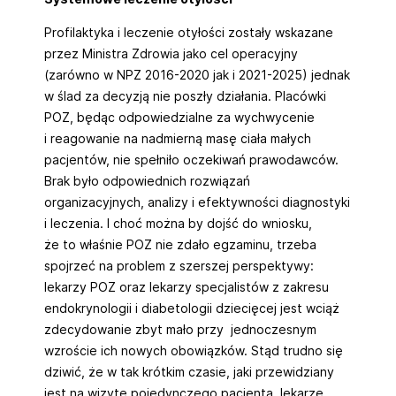
Profilaktyka i leczenie otyłości zostały wskazane
przez Ministra Zdrowia jako cel operacyjny
(zarówno w NPZ 2016-2020 jak i 2021-2025) jednak
w ślad za decyzją nie poszły działania. Placówki
POZ, będąc odpowiedzialne za wychwycenie
i reagowanie na nadmierną masę ciała małych
pacjentów, nie spełniło oczekiwań prawodawców.
Brak było odpowiednich rozwiązań
organizacyjnych, analizy i efektywności diagnostyki
i leczenia. I choć można by dojść do wniosku,
że to właśnie POZ nie zdało egzaminu, trzeba
spojrzeć na problem z szerszej perspektywy:
lekarzy POZ oraz lekarzy specjalistów z zakresu
endokrynologii i diabetologii dziecięcej jest wciąż
zdecydowanie zbyt mało przy jednoczesnym
wzroście ich nowych obowiązków. Stąd trudno się
dziwić, że w tak krótkim czasie, jaki przewidziany
jest na wizytę pojedynczego pacjenta, lekarze